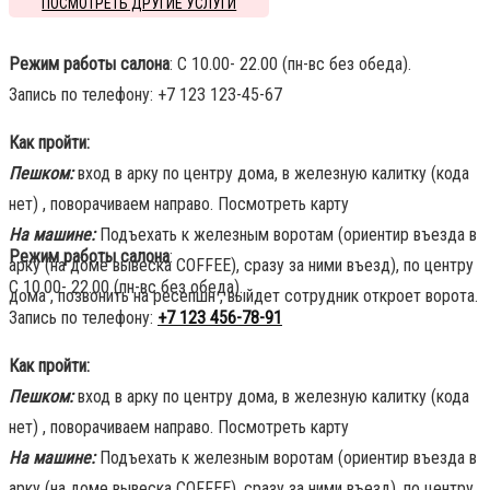
ПОСМОТРЕТЬ ДРУГИЕ УСЛУГИ
Режим работы салона
: С 10.00- 22.00 (пн-вс без обеда).
Запись по телефону: +7 123 123-45-67
Как пройти:
Пешком:
вход в арку по центру дома, в железную калитку (кода
нет) , поворачиваем направо. Посмотреть карту
На машине:
Подъехать к железным воротам (ориентир въезда в
Режим работы салона
:
арку (на доме вывеска COFFEE), сразу за ними въезд), по центру
С 10.00- 22.00 (пн-вс без обеда).
дома , позвонить на ресепшн , выйдет сотрудник откроет ворота.
Запись по телефону:
+7 123 456-78-91
Как пройти:
Пешком:
вход в арку по центру дома, в железную калитку (кода
нет) , поворачиваем направо. Посмотреть карту
На машине:
Подъехать к железным воротам (ориентир въезда в
арку (на доме вывеска COFFEE), сразу за ними въезд), по центру