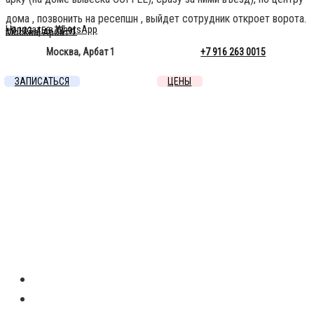
Москва
Улица Арбат,
дома , позвонить на ресепшн , выйдет сотрудник откроет ворота.
Написать в WhatsApp
+7 123-456-78-91
Москва, Арбат 1
1 —
Москва, Арбат 1
+7 916 263 0015
Яндекс Карты
ЗАПИСАТЬСЯ
ЦЕНЫ